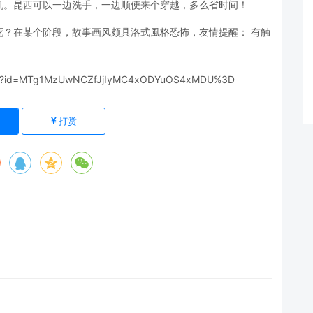
机。昆西可以一边洗手，一边顺便来个穿越，多么省时间！
死？在某个阶段，故事画风颇具洛式風格恐怖，友情提醒： 有触
tml?id=MTg1MzUwNCZfJjIyMC4xODYuOS4xMDU%3D
打赏