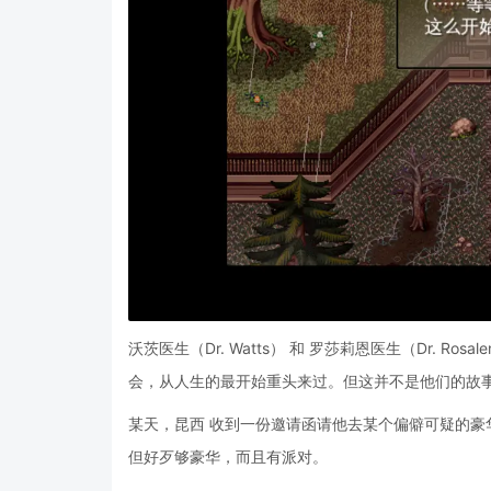
沃茨医生（Dr. Watts） 和 罗莎莉恩医生（Dr. 
会，从人生的最开始重头来过。但这并不是他们的故
某天，昆西 收到一份邀请函请他去某个偏僻可疑的
但好歹够豪华，而且有派对。